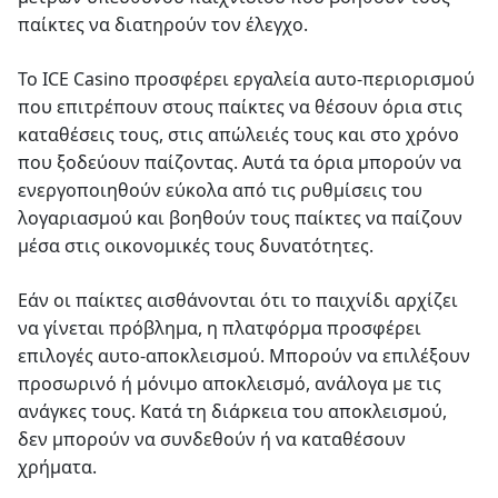
παίκτες να διατηρούν τον έλεγχο.
Το ICE Casino προσφέρει εργαλεία αυτο-περιορισμού
που επιτρέπουν στους παίκτες να θέσουν όρια στις
καταθέσεις τους, στις απώλειές τους και στο χρόνο
που ξοδεύουν παίζοντας. Αυτά τα όρια μπορούν να
ενεργοποιηθούν εύκολα από τις ρυθμίσεις του
λογαριασμού και βοηθούν τους παίκτες να παίζουν
μέσα στις οικονομικές τους δυνατότητες.
Εάν οι παίκτες αισθάνονται ότι το παιχνίδι αρχίζει
να γίνεται πρόβλημα, η πλατφόρμα προσφέρει
επιλογές αυτο-αποκλεισμού. Μπορούν να επιλέξουν
προσωρινό ή μόνιμο αποκλεισμό, ανάλογα με τις
ανάγκες τους. Κατά τη διάρκεια του αποκλεισμού,
δεν μπορούν να συνδεθούν ή να καταθέσουν
χρήματα.