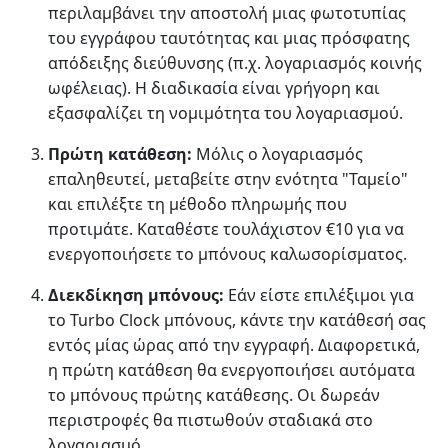
περιλαμβάνει την αποστολή μιας φωτοτυπίας
του εγγράφου ταυτότητας και μιας πρόσφατης
απόδειξης διεύθυνσης (π.χ. λογαριασμός κοινής
ωφέλειας). Η διαδικασία είναι γρήγορη και
εξασφαλίζει τη νομιμότητα του λογαριασμού.
Πρώτη κατάθεση:
Μόλις ο λογαριασμός
επαληθευτεί, μεταβείτε στην ενότητα "Ταμείο"
και επιλέξτε τη μέθοδο πληρωμής που
προτιμάτε. Καταθέστε τουλάχιστον €10 για να
ενεργοποιήσετε το μπόνους καλωσορίσματος.
Διεκδίκηση μπόνους:
Εάν είστε επιλέξιμοι για
το Turbo Clock μπόνους, κάντε την κατάθεσή σας
εντός μίας ώρας από την εγγραφή. Διαφορετικά,
η πρώτη κατάθεση θα ενεργοποιήσει αυτόματα
το μπόνους πρώτης κατάθεσης. Οι δωρεάν
περιστροφές θα πιστωθούν σταδιακά στο
λογαριασμό.