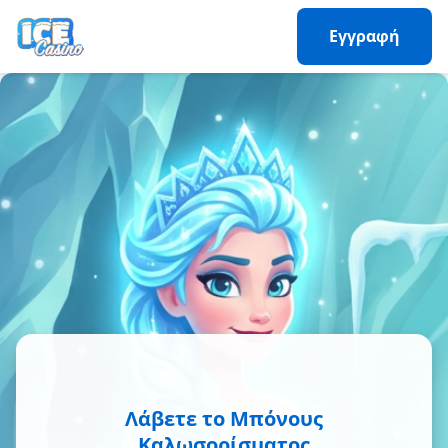
Εγγραφή
Λάβετε το Μπόνους
Καλωσορίσματος