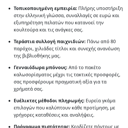
Τοπικοποιημένη εμπειρία:
Πλήρης υποστήριξη
στην ελληνική γλώσσα, συναλλαγές σε ευρώ και
εξυπηρέτηση πελατών που κατανοεί την
κουλτούρα και τις ανάγκες σας.
Τεράστια συλλογή παιχνιδιών:
Πάνω από 80
παρόχοι, χιλιάδες τίτλοι και συνεχής ανανέωση
της βιβλιοθήκης μας.
Γενναιόδωρα μπόνους:
Από το πακέτο
καλωσορίσματος μέχρι τις τακτικές προσφορές,
σας προσφέρουμε πραγματική αξία για τα
χρήματά σας.
Ευέλικτες μέθοδοι πληρωμής:
Ευρεία γκάμα
επιλογών που καλύπτουν κάθε προτίμηση, με
γρήγορες καταθέσεις και αναλήψεις.
Πρόγραμμα πιστότητας:
Κερδίζετε πόντους με