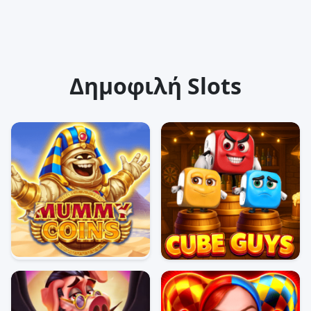
Δημοφιλή Slots