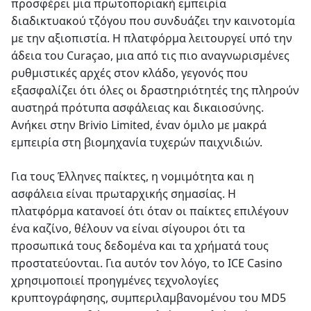
προσφέρει μια πρωτοποριακή εμπειρία
διαδικτυακού τζόγου που συνδυάζει την καινοτομία
με την αξιοπιστία. Η πλατφόρμα λειτουργεί υπό την
άδεια του Curaçao, μια από τις πιο αναγνωρισμένες
ρυθμιστικές αρχές στον κλάδο, γεγονός που
εξασφαλίζει ότι όλες οι δραστηριότητές της πληρούν
αυστηρά πρότυπα ασφάλειας και δικαιοσύνης.
Ανήκει στην Brivio Limited, έναν όμιλο με μακρά
εμπειρία στη βιομηχανία τυχερών παιχνιδιών.
Για τους Έλληνες παίκτες, η νομιμότητα και η
ασφάλεια είναι πρωταρχικής σημασίας. Η
πλατφόρμα κατανοεί ότι όταν οι παίκτες επιλέγουν
ένα καζίνο, θέλουν να είναι σίγουροι ότι τα
προσωπικά τους δεδομένα και τα χρήματά τους
προστατεύονται. Για αυτόν τον λόγο, το ICE Casino
χρησιμοποιεί προηγμένες τεχνολογίες
κρυπτογράφησης, συμπεριλαμβανομένου του MD5