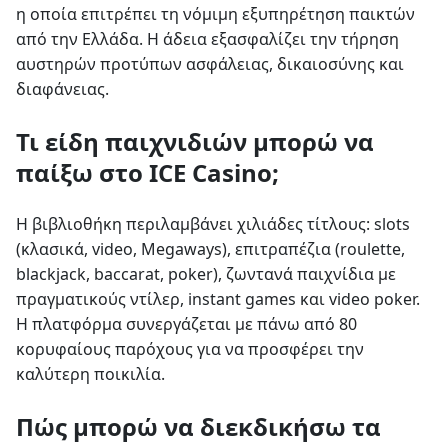
η οποία επιτρέπει τη νόμιμη εξυπηρέτηση παικτών
από την Ελλάδα. Η άδεια εξασφαλίζει την τήρηση
αυστηρών προτύπων ασφάλειας, δικαιοσύνης και
διαφάνειας.
Τι είδη παιχνιδιών μπορώ να
παίξω στο ICE Casino;
Η βιβλιοθήκη περιλαμβάνει χιλιάδες τίτλους: slots
(κλασικά, video, Megaways), επιτραπέζια (roulette,
blackjack, baccarat, poker), ζωντανά παιχνίδια με
πραγματικούς ντίλερ, instant games και video poker.
Η πλατφόρμα συνεργάζεται με πάνω από 80
κορυφαίους παρόχους για να προσφέρει την
καλύτερη ποικιλία.
Πώς μπορώ να διεκδικήσω τα